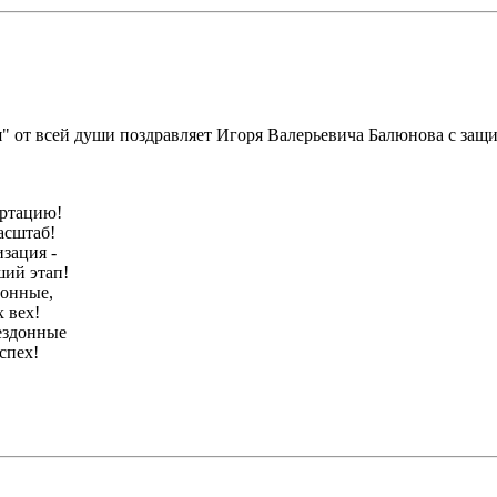
" от всей души поздравляет Игоря Валерьевича Балюнова с защи
ертацию!
асштаб!
зация -
ший этап!
сонные,
 вех!
ездонные
спех!