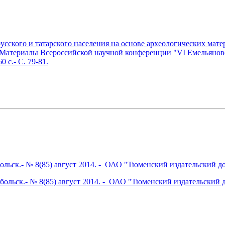
ского и татарского населения на основе археологических матери
Материалы Всероссийской научной конференции "VI Емельяновские
 с.- С. 79-81.
обольск.- № 8(85) август 2014. - ОАО "Тюменский издательский д
Тобольск.- № 8(85) август 2014. - ОАО "Тюменский издательский 