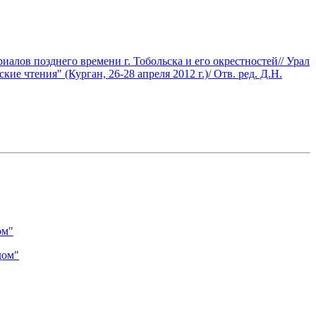
алов позднего времени г. Тобольска и его окрестностей// Урал
 чтения" (Курган, 26-28 апреля 2012 г.)/ Отв. ред. Д.Н.
ом"
дом"