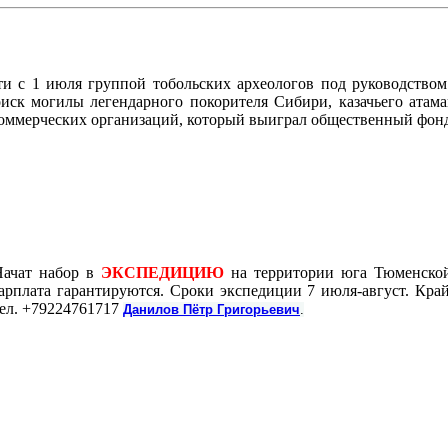
 с 1 июля группой тобольских археологов под руководством к
иск могилы легендарного покорителя Сибири, казачьего атам
коммерческих организаций, который выиграл общественный фон
Начат набор в
ЭКСПЕДИЦИЮ
на территории юга Тюменской
арплата гарантируются. Сроки экспедиции 7 июля-август. Кра
ел. +79224761717
Данилов Пётр Григорьевич
.