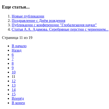
Еще статьи...
Новые публикации
Поздравление с Днём рождения
Публикации с конференции "Глобализация науки"
Статья А.А. Адамова. Серебряные перстни с чернением...
Страница 11 из 19
В начало
Назад
6
7
8
9
10
11
12
13
14
15
Вперёд
В конец